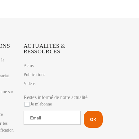
ONS
ACTUALITÉS &
RESSOURCES
 la
Actus
Publications
nariat
Vidéos
mme sur
Restez informé de notre actualité
Je m'abonne
re
r les
ification