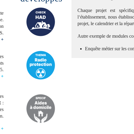
Chaque projet est spécif
te
l‘établissement, nous établiss
le.
projet, le calendrier et la répar
ion
S.
Autre exemple de modules co-
 +
Enquête métier sur les con
es
ts
5.
 +
es
 :
tes
on.
 +