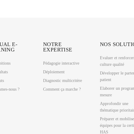
UAL E-
NOTRE
NOS SOLUTI
RNING
EXPERTISE
Evaluer et renforcer
itions
Pédagogie interactive
culture qualité
ltats
Déploiement
Développer le parte
patient
uts
Diagnostic multicritère
Elaborer un progra
mes-nous ?
Comment ça marche ?
mesure
Approfondir une
thématique prioritai
Préparer et mobilise
équipes pour la cert
HAS