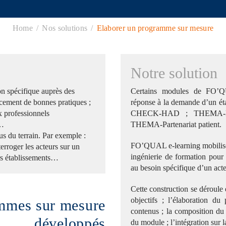
Home
Nos solutions
Elaborer un programme sur mesure
Notre solution
on spécifique auprès des
Certains modules de FO’QU
rcement de bonnes pratiques ;
réponse à la demande d’un éta
x professionnels
CHECK-HAD ; THEMA-Radi
t…
THEMA-Partenariat patient.
us du terrain. Par exemple :
FO’QUAL e-learning mobilise s
terroger les acteurs sur un
ingénierie de formation pour
urs établissements…
au besoin spécifique d’un acte
Cette construction se déroule e
objectifs ; l’élaboration d
mmes sur mesure
contenus ; la composition d
développés
du module ; l’intégration sur l