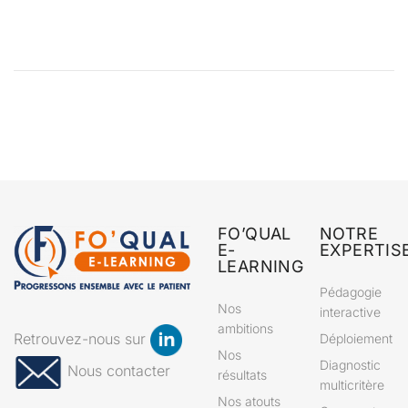
FO’QUAL
NOTRE
E-
EXPERTIS
LEARNING
Pédagogie
Nos
interactive
ambitions
Retrouvez-nous sur
Déploiement
Nos
Diagnostic
Nous contacter
résultats
multicritère
Nos atouts